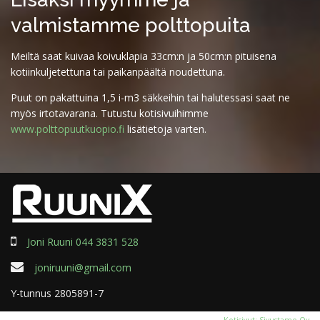
valmistamme polttopuita
Meiltä saat kuivaa koivuklapia 33cm:n ja 50cm:n pituisena
kotiinkuljetettuna tai paikanpäältä noudettuna.
Puut on pakattuina 1,5 i-m3 säkkeihin tai halutessasi saat ne
myös irtotavarana. Tutustu kotisivuihimme
www.polttopuutkuopio.fi
lisätietoja varten.
Joni Ruuni 044 3831 528
joniruuni@gmail.com
Y-tunnus 2805891-7
Kotisivut: Sivustamo Oy