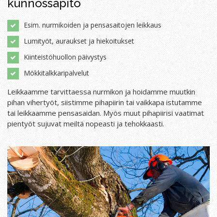
kunnossapito
Esim. nurmikoiden ja pensasaitojen leikkaus
Lumityöt, auraukset ja hiekoitukset
Kiinteistöhuollon päivystys
Mökkitalkkaripalvelut
Leikkaamme tarvittaessa nurmikon ja hoidamme muutkin
pihan vihertyöt, siistimme pihapiirin tai vaikkapa istutamme
tai leikkaamme pensasaidan. Myös muut pihapiirisi vaatimat
pientyöt sujuvat meiltä nopeasti ja tehokkaasti.