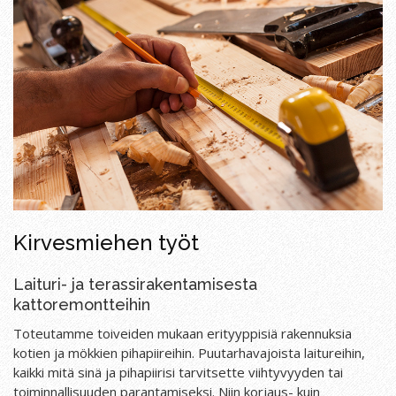
Kirvesmiehen työt
Laituri- ja terassirakentamisesta
kattoremontteihin
Toteutamme toiveiden mukaan erityyppisiä rakennuksia
kotien ja mökkien pihapiireihin. Puutarhavajoista laitureihin,
kaikki mitä sinä ja pihapiirisi tarvitsette viihtyvyyden tai
toiminnallisuuden parantamiseksi. Niin korjaus- kuin